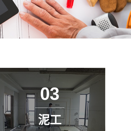
03
泥工