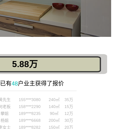
5.88万
已有
48
户业主获得了报价
张女士
159****6520
165㎡
20万
黄先生
155****3080
240㎡
35万
何老板
158****2290
140㎡
15万
攀姐
189****8235
90㎡
12万
杨姐
189****6668
200㎡
30万
李女士
189****8282
150㎡
20万
吴先生
138****1716
115㎡
12万