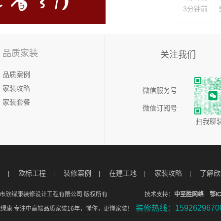
品质家装
关注我们
品质案例
家装攻略
微信服务号
家装套餐
微信订阅号
扫我聊
页
欧标工程
装修案例
在建工地
家装攻略
了解欣
|
|
|
|
|
17 武汉市欣绿康装修设计工程有限公司 版权所有
武汉网建建设
技术支持：
中至胜网络
鄂I
装修热线：1592629670
欣绿康 专注中高端品质家装16年，懂你，更懂家装！